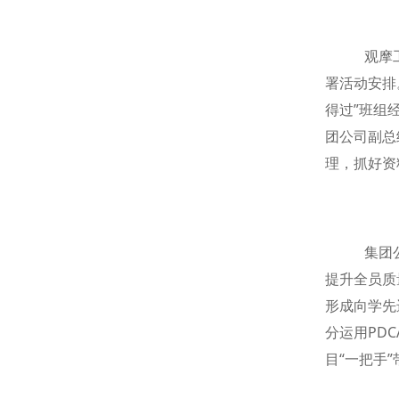
观摩工
署活动安排
得过”班组
团公司副总
理，抓好资
集团公
提升全员质
形成向学先
分运用PD
目“一把手