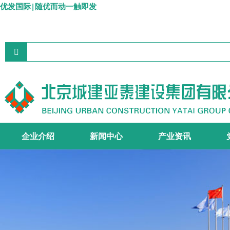
优发国际|随优而动一触即发
企业介绍
新闻中心
产业资讯
集团简介
组织机构
资质证书
宣传视频
集团要闻
企业文化
施工主业
工程设计
地产开发
商品砼
>
>
>
>
>
>
>
>
>
>