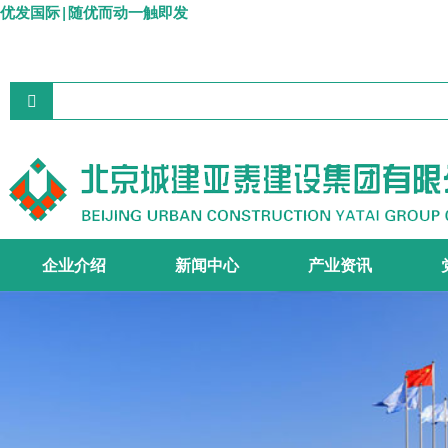
优发国际|随优而动一触即发
企业介绍
新闻中心
产业资讯
集团简介
组织机构
资质证书
宣传视频
集团要闻
企业文化
施工主业
工程设计
地产开发
商品砼
>
>
>
>
>
>
>
>
>
>