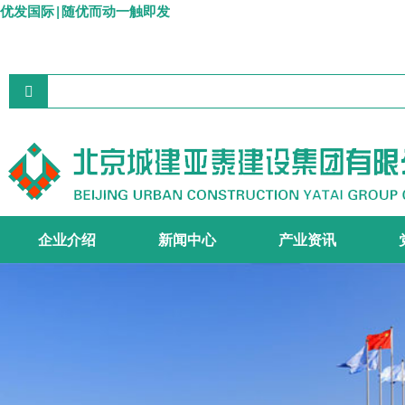
优发国际|随优而动一触即发
企业介绍
新闻中心
产业资讯
集团简介
组织机构
资质证书
宣传视频
集团要闻
企业文化
施工主业
工程设计
地产开发
商品砼
>
>
>
>
>
>
>
>
>
>