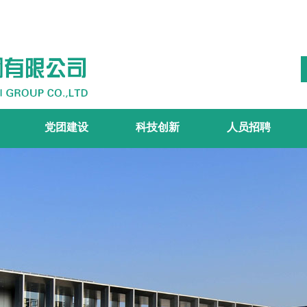
党团建设
科技创新
人员招聘
工作概述
科技平台
科技领域
科技奖项
人才战略
社会招聘
校园招聘
>
>
>
>
>
>
>
>
>
>
>