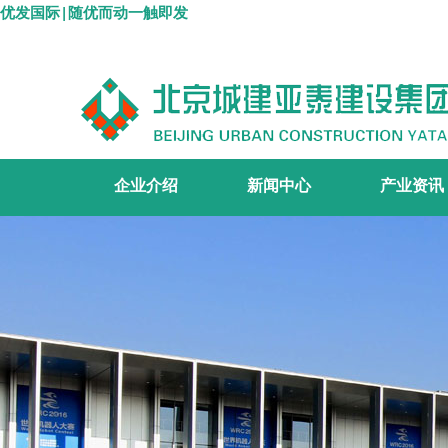
优发国际|随优而动一触即发
企业介绍
新闻中心
产业资讯
集团简介
组织机构
资质证书
宣传视频
集团要闻
企业文化
施工主业
工程设计
地产开发
商品砼
>
>
>
>
>
>