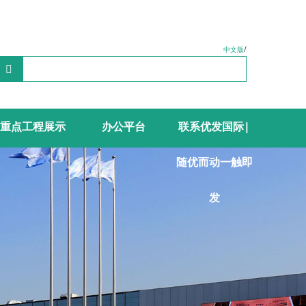
中文版
/
重点工程展示
办公平台
联系优发国际|
精品工程
奥运工程
创优工程
民心工程
海外工程
>
>
>
>
>
随优而动一触即
发